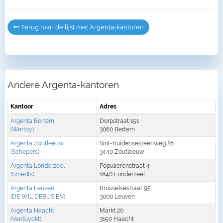
Terug naar de lijst met Argenta-kantoren
Andere Argenta-kantoren
Kantoor
Adres
Argenta Bertem
Dorpstraat 151
(Wertoy)
3060 Bertem
Argenta Zoutleeuw
Sint-truidensesteenweg 28
(Schepers)
3440 Zoutleeuw
Argenta Londerzeel
Populierenstraat 4
(Smedts)
1840 Londerzeel
Argenta Leuven
Brusselsestraat 95
(DE WIL DEBUS BV)
3000 Leuven
Argenta Haacht
Markt 20
(Verduyckt)
3150 Haacht