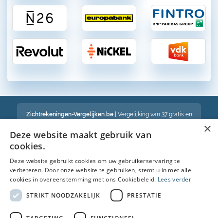
Zichtrekeningen-Vergelijken.be
| Vergelijking van 37 gratis en
betalende zichtrekeningen in België
×
Een volledig onafhankelijke vergelijking van gratis en betalende
Deze website maakt gebruik van
bankrekeningen in België
cookies.
Deze website gebruikt cookies om uw gebruikerservaring te
verbeteren. Door onze website te gebruiken, stemt u in met alle
Bekijk ook :
cookies in overeenstemming met ons Cookiebeleid.
Lees verder
Spaarrekening
STRIKT NOODZAKELIJK
PRESTATIE
Kredietkaart