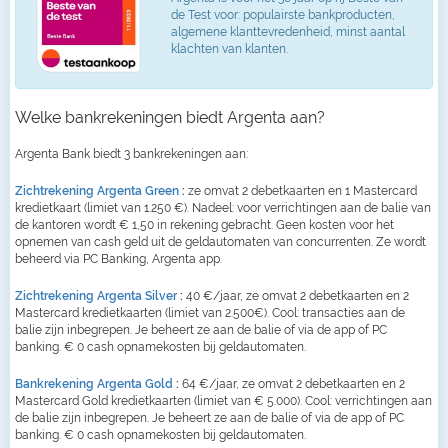
de Test voor: populairste bankproducten,
algemene klanttevredenheid, minst aantal
klachten van klanten.
Welke bankrekeningen biedt Argenta aan?
Argenta Bank biedt 3 bankrekeningen aan:
Zichtrekening Argenta Green
:
ze omvat 2 debetkaarten en 1 Mastercard
kredietkaart (limiet van 1.250 €). Nadeel: voor verrichtingen aan de balie van
de kantoren wordt € 1,50 in rekening gebracht. Geen kosten voor het
opnemen van cash geld uit de geldautomaten van concurrenten. Ze wordt
beheerd via PC Banking, Argenta app.
Zichtrekening Argenta Silver
:
40 €/jaar, ze omvat 2 debetkaarten en 2
Mastercard kredietkaarten (limiet van 2.500€). Cool: transacties aan de
balie zijn inbegrepen. Je beheert ze aan de balie of via de app of PC
banking. € 0 cash opnamekosten bij geldautomaten.
Bankrekening Argenta Gold
:
64 €/jaar, ze omvat 2 debetkaarten en 2
Mastercard Gold kredietkaarten (limiet van € 5.000). Cool: verrichtingen aan
de balie zijn inbegrepen. Je beheert ze aan de balie of via de app of PC
banking. € 0 cash opnamekosten bij geldautomaten.