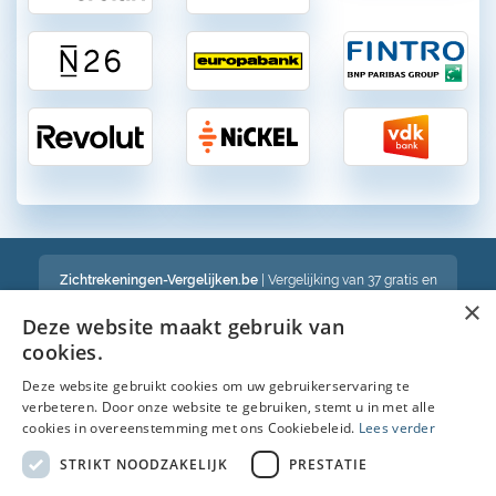
Zichtrekeningen-Vergelijken.be
| Vergelijking van 37 gratis en
betalende zichtrekeningen in België
×
Een volledig onafhankelijke vergelijking van gratis en betalende
Deze website maakt gebruik van
bankrekeningen in België
cookies.
Deze website gebruikt cookies om uw gebruikerservaring te
verbeteren. Door onze website te gebruiken, stemt u in met alle
Bekijk ook :
cookies in overeenstemming met ons Cookiebeleid.
Lees verder
Spaarrekening
STRIKT NOODZAKELIJK
PRESTATIE
Kredietkaart