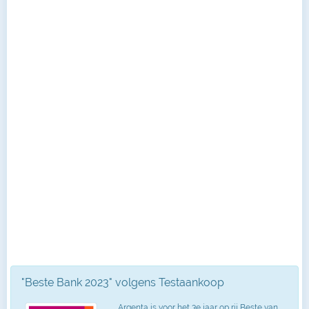
"Beste Bank 2023" volgens Testaankoop
Argenta is voor het 3e jaar op rij Beste van