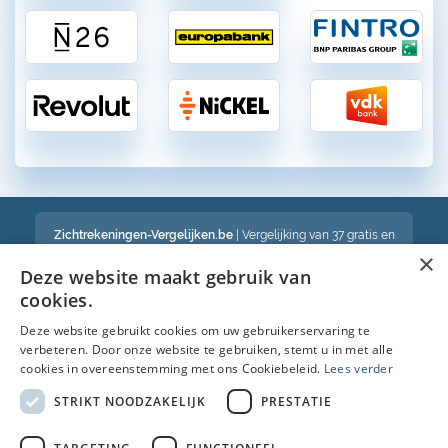
Zichtrekeningen-Vergelijken.be
| Vergelijking van 37 gratis en
betalende zichtrekeningen in België
×
Een volledig onafhankelijke vergelijking van gratis en betalende
Deze website maakt gebruik van
bankrekeningen in België
cookies.
Deze website gebruikt cookies om uw gebruikerservaring te
verbeteren. Door onze website te gebruiken, stemt u in met alle
Bekijk ook :
cookies in overeenstemming met ons Cookiebeleid.
Lees verder
Spaarrekening
STRIKT NOODZAKELIJK
PRESTATIE
Kredietkaart