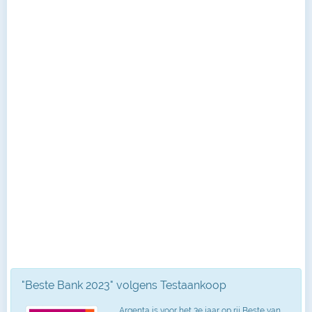
"Beste Bank 2023" volgens Testaankoop
Argenta is voor het 3e jaar op rij Beste van