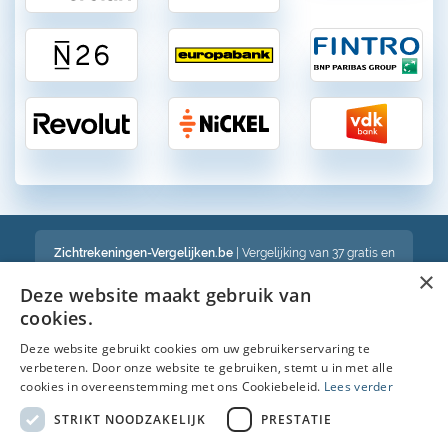
Zichtrekeningen-Vergelijken.be
| Vergelijking van 37 gratis en
betalende zichtrekeningen in België
×
Een volledig onafhankelijke vergelijking van gratis en betalende
Deze website maakt gebruik van
bankrekeningen in België
cookies.
Deze website gebruikt cookies om uw gebruikerservaring te
verbeteren. Door onze website te gebruiken, stemt u in met alle
Bekijk ook :
cookies in overeenstemming met ons Cookiebeleid.
Lees verder
Spaarrekening
STRIKT NOODZAKELIJK
PRESTATIE
Kredietkaart