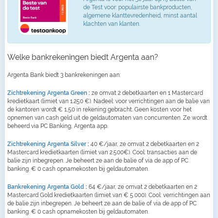
de Test voor: populairste bankproducten,
algemene klanttevredenheid, minst aantal
klachten van klanten.
Welke bankrekeningen biedt Argenta aan?
Argenta Bank biedt 3 bankrekeningen aan:
Zichtrekening Argenta Green
:
ze omvat 2 debetkaarten en 1 Mastercard
kredietkaart (limiet van 1.250 €). Nadeel: voor verrichtingen aan de balie van
de kantoren wordt € 1,50 in rekening gebracht. Geen kosten voor het
opnemen van cash geld uit de geldautomaten van concurrenten. Ze wordt
beheerd via PC Banking, Argenta app.
Zichtrekening Argenta Silver
:
40 €/jaar, ze omvat 2 debetkaarten en 2
Mastercard kredietkaarten (limiet van 2.500€). Cool: transacties aan de
balie zijn inbegrepen. Je beheert ze aan de balie of via de app of PC
banking. € 0 cash opnamekosten bij geldautomaten.
Bankrekening Argenta Gold
:
64 €/jaar, ze omvat 2 debetkaarten en 2
Mastercard Gold kredietkaarten (limiet van € 5.000). Cool: verrichtingen aan
de balie zijn inbegrepen. Je beheert ze aan de balie of via de app of PC
banking. € 0 cash opnamekosten bij geldautomaten.