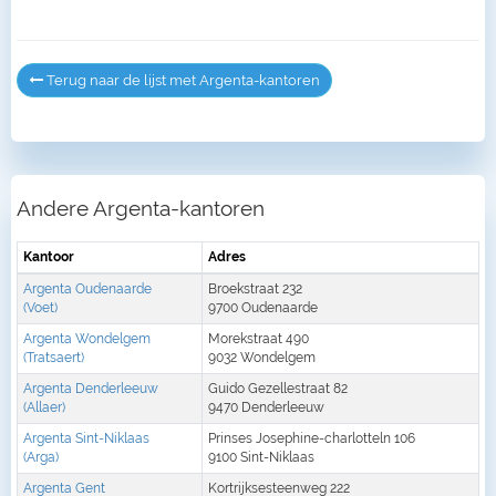
Terug naar de lijst met Argenta-kantoren
Andere Argenta-kantoren
Kantoor
Adres
Argenta Oudenaarde
Broekstraat 232
(Voet)
9700 Oudenaarde
Argenta Wondelgem
Morekstraat 490
(Tratsaert)
9032 Wondelgem
Argenta Denderleeuw
Guido Gezellestraat 82
(Allaer)
9470 Denderleeuw
Argenta Sint-Niklaas
Prinses Josephine-charlotteln 106
(Arga)
9100 Sint-Niklaas
Argenta Gent
Kortrijksesteenweg 222