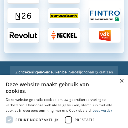
Zichtrekeningen-Vergelijken.be
| Vergelijking van 37 gratis en
betalende zichtrekeningen in België
×
Een volledig onafhankelijke vergelijking van gratis en betalende
Deze website maakt gebruik van
bankrekeningen in België
cookies.
Deze website gebruikt cookies om uw gebruikerservaring te
verbeteren. Door onze website te gebruiken, stemt u in met alle
Bekijk ook :
cookies in overeenstemming met ons Cookiebeleid.
Lees verder
Spaarrekening
STRIKT NOODZAKELIJK
PRESTATIE
Kredietkaart