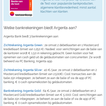
de Test voor: populairste bankproducten,
algemene klanttevredenheid, minst aantal
klachten van klanten.
Welke bankrekeningen biedt Argenta aan?
Argenta Bank biedt 3 bankrekeningen aan:
Zichtrekening Argenta Green
:
ze omvat 2 debetkaarten en 1 Mastercard
kredietkaart (limiet van 1.250 €). Nadeel: voor verrichtingen aan de balie van
de kantoren wordt € 1,50 in rekening gebracht. Geen kosten voor het
opnemen van cash geld uit de geldautomaten van concurrenten. Ze wordt
beheerd via PC Banking, Argenta app.
Zichtrekening Argenta Silver
:
40 €/jaar, ze omvat 2 debetkaarten en 2
Mastercard kredietkaarten (limiet van 2.500€). Cool: transacties aan de
balie zijn inbegrepen. Je beheert ze aan de balie of via de app of PC
banking. € 0 cash opnamekosten bij geldautomaten.
Bankrekening Argenta Gold
:
64 €/jaar, ze omvat 2 debetkaarten en 2
Mastercard Gold kredietkaarten (limiet van € 5.000). Cool: verrichtingen aan
de balie zijn inbegrepen. Je beheert ze aan de balie of via de app of PC
banking. € 0 cash opnamekosten bij geldautomaten.