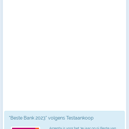
"Beste Bank 2023" volgens Testaankoop
Argenta is voor het 3e jaar op rij Beste van