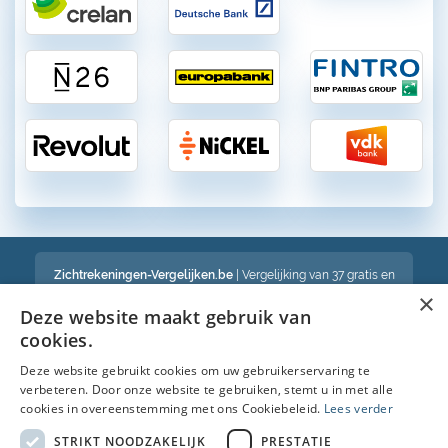
Zichtrekeningen-Vergelijken.be
| Vergelijking van 37 gratis en
betalende zichtrekeningen in België
×
Een volledig onafhankelijke vergelijking van gratis en betalende
Deze website maakt gebruik van
bankrekeningen in België
cookies.
Deze website gebruikt cookies om uw gebruikerservaring te
verbeteren. Door onze website te gebruiken, stemt u in met alle
Bekijk ook :
cookies in overeenstemming met ons Cookiebeleid.
Lees verder
Spaarrekening
STRIKT NOODZAKELIJK
PRESTATIE