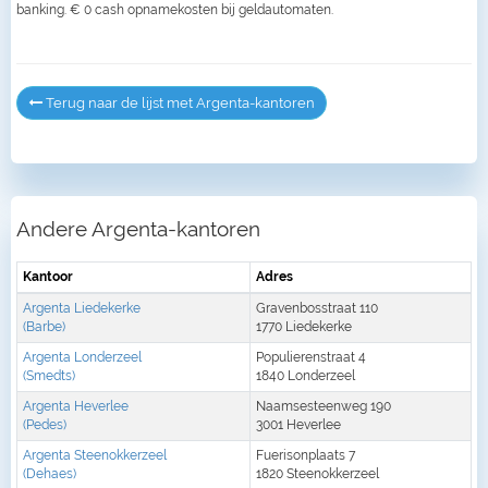
banking. € 0 cash opnamekosten bij geldautomaten.
Terug naar de lijst met Argenta-kantoren
Andere Argenta-kantoren
Kantoor
Adres
Argenta Liedekerke
Gravenbosstraat 110
(Barbe)
1770 Liedekerke
Argenta Londerzeel
Populierenstraat 4
(Smedts)
1840 Londerzeel
Argenta Heverlee
Naamsesteenweg 190
(Pedes)
3001 Heverlee
Argenta Steenokkerzeel
Fuerisonplaats 7
(Dehaes)
1820 Steenokkerzeel