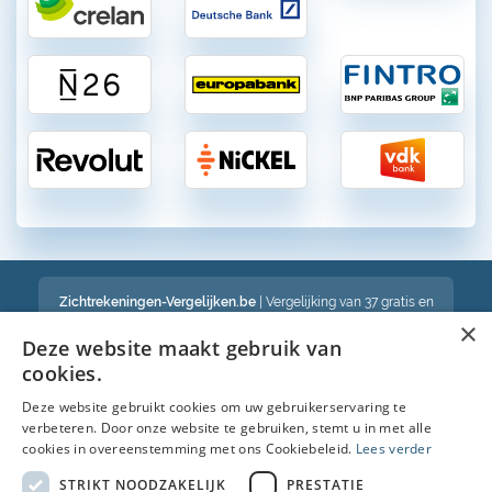
Zichtrekeningen-Vergelijken.be
| Vergelijking van 37 gratis en
betalende zichtrekeningen in België
×
Een volledig onafhankelijke vergelijking van gratis en betalende
Deze website maakt gebruik van
bankrekeningen in België
cookies.
Deze website gebruikt cookies om uw gebruikerservaring te
verbeteren. Door onze website te gebruiken, stemt u in met alle
Bekijk ook :
cookies in overeenstemming met ons Cookiebeleid.
Lees verder
Spaarrekening
STRIKT NOODZAKELIJK
PRESTATIE