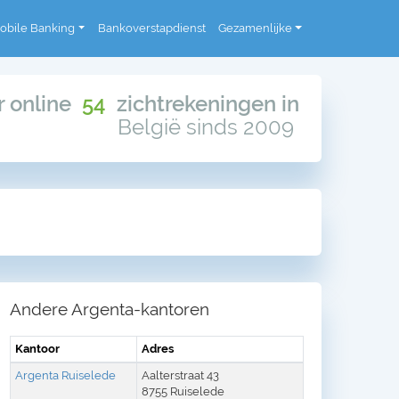
obile Banking
Bankoverstapdienst
Gezamenlijke
or online
54
zichtrekeningen in
België sinds 2009
Andere Argenta-kantoren
Kantoor
Adres
Argenta Ruiselede
Aalterstraat 43
8755 Ruiselede