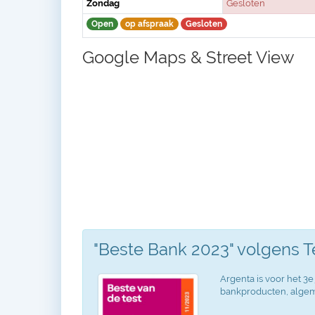
Zondag
Gesloten
Open
op afspraak
Gesloten
Google Maps & Street View
"Beste Bank 2023" volgens 
Argenta is voor het 3e 
bankproducten, algeme