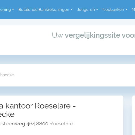
kening
Betalende Bankrekeningen
Jongeren
Neobanken
M
Uw
vergelijkingssite vo
nhaecke
a kantoor Roeselare -
ecke
steenweg 464 8800 Roeselare