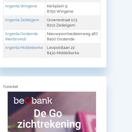
Argenta Wingene
Kerkplein 9
8750 Wingene
Argenta Zedelgem
Groenestraat 103
8210 Zedelgem
Argenta Oostende
Nieuwpoortsesteenweg 467
(Rentinvest)
8400 Oostende
Argenta Middelkerke
Leopoldlaan 22
8430 Middelkerke
Publiciteit