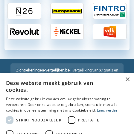
Zichtrekeningen-Vergelijken.be
| Vergelijking van 37 gratis en
betalende zichtrekeningen in België
×
Een volledig onafhankelijke vergelijking van gratis en betalende
Deze website maakt gebruik van
bankrekeningen in België
cookies.
Deze website gebruikt cookies om uw gebruikerservaring te
verbeteren. Door onze website te gebruiken, stemt u in met alle
Bekijk ook :
cookies in overeenstemming met ons Cookiebeleid.
Lees verder
Spaarrekening
STRIKT NOODZAKELIJK
PRESTATIE
Kredietkaart