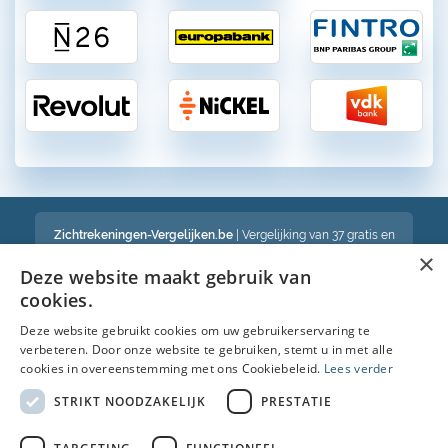
Zichtrekeningen-Vergelijken.be
| Vergelijking van 37 gratis en
betalende zichtrekeningen in België
×
Een volledig onafhankelijke vergelijking van gratis en betalende
Deze website maakt gebruik van
bankrekeningen in België
cookies.
Deze website gebruikt cookies om uw gebruikerservaring te
verbeteren. Door onze website te gebruiken, stemt u in met alle
Bekijk ook :
cookies in overeenstemming met ons Cookiebeleid.
Lees verder
Spaarrekening
STRIKT NOODZAKELIJK
PRESTATIE
Kredietkaart