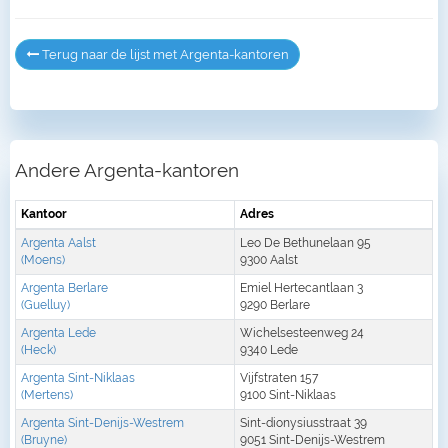
Terug naar de lijst met Argenta-kantoren
Andere Argenta-kantoren
Kantoor
Adres
Argenta Aalst
Leo De Bethunelaan 95
(Moens)
9300 Aalst
Argenta Berlare
Emiel Hertecantlaan 3
(Guelluy)
9290 Berlare
Argenta Lede
Wichelsesteenweg 24
(Heck)
9340 Lede
Argenta Sint-Niklaas
Vijfstraten 157
(Mertens)
9100 Sint-Niklaas
Argenta Sint-Denijs-Westrem
Sint-dionysiusstraat 39
(Bruyne)
9051 Sint-Denijs-Westrem