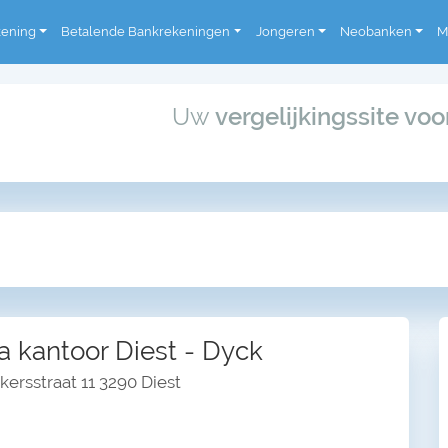
kening
Betalende Bankrekeningen
Jongeren
Neobanken
M
Uw
vergelijkingssite vo
a kantoor Diest - Dyck
rsstraat 11 3290 Diest