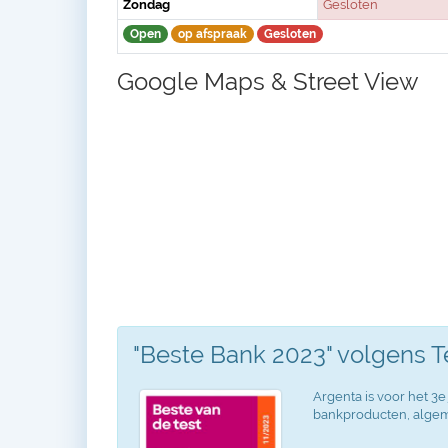
Zondag
Gesloten
Open
op afspraak
Gesloten
Google Maps & Street View
"Beste Bank 2023" volgens 
Argenta is voor het 3e 
bankproducten, algeme