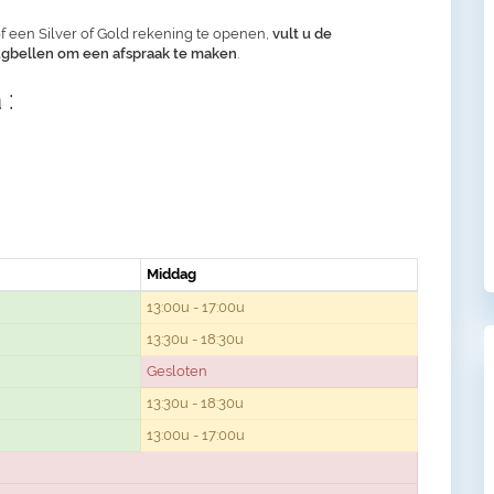
f een Silver of Gold rekening te openen,
vult u de
rugbellen om een afspraak te maken
.
 :
Middag
13:00u - 17:00u
13:30u - 18:30u
Gesloten
13:30u - 18:30u
13:00u - 17:00u