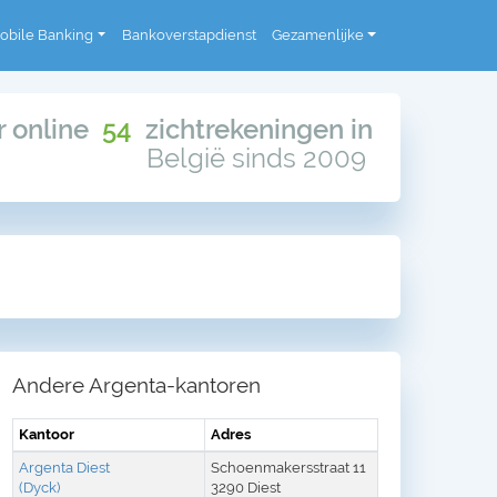
obile Banking
Bankoverstapdienst
Gezamenlijke
or online
54
zichtrekeningen in
België sinds 2009
Andere Argenta-kantoren
Kantoor
Adres
Argenta Diest
Schoenmakersstraat 11
(Dyck)
3290 Diest