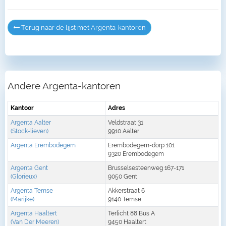
Terug naar de lijst met Argenta-kantoren
Andere Argenta-kantoren
Kantoor
Adres
Argenta Aalter
Veldstraat 31
(Stock-lieven)
9910 Aalter
Argenta Erembodegem
Erembodegem-dorp 101
9320 Erembodegem
Argenta Gent
Brusselsesteenweg 167-171
(Glorieux)
9050 Gent
Argenta Temse
Akkerstraat 6
(Marijke)
9140 Temse
Argenta Haaltert
Terlicht 88 Bus A
(Van Der Meeren)
9450 Haaltert