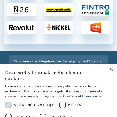
Zichtrekeningen-Vergelijken.be
| Vergelijking van 37 gratis en
betalende zichtrekeningen in België
×
Een volledig onafhankelijke vergelijking van gratis en betalende
Deze website maakt gebruik van
bankrekeningen in België
cookies.
Deze website gebruikt cookies om uw gebruikerservaring te
verbeteren. Door onze website te gebruiken, stemt u in met alle
Bekijk ook :
cookies in overeenstemming met ons Cookiebeleid.
Lees verder
Spaarrekening
STRIKT NOODZAKELIJK
PRESTATIE
Kredietkaart