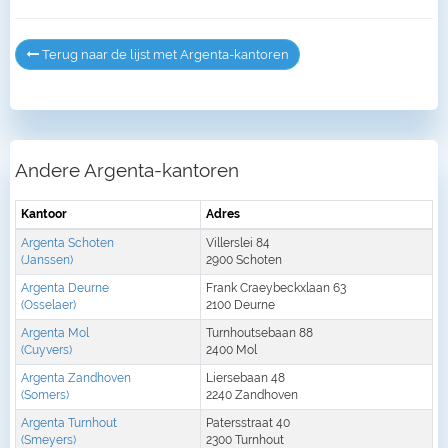
Terug naar de lijst met Argenta-kantoren
Andere Argenta-kantoren
Kantoor
Adres
Argenta Schoten
Villerslei 84
(Janssen)
2900 Schoten
Argenta Deurne
Frank Craeybeckxlaan 63
(Osselaer)
2100 Deurne
Argenta Mol
Turnhoutsebaan 88
(Cuyvers)
2400 Mol
Argenta Zandhoven
Liersebaan 48
(Somers)
2240 Zandhoven
Argenta Turnhout
Patersstraat 40
(Smeyers)
2300 Turnhout