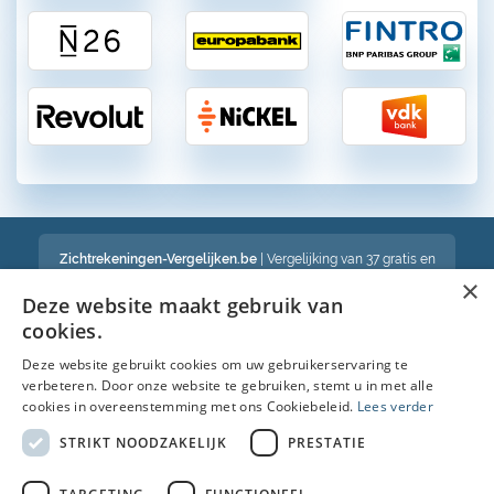
Zichtrekeningen-Vergelijken.be
| Vergelijking van 37 gratis en
betalende zichtrekeningen in België
×
Een volledig onafhankelijke vergelijking van gratis en betalende
Deze website maakt gebruik van
bankrekeningen in België
cookies.
Deze website gebruikt cookies om uw gebruikerservaring te
verbeteren. Door onze website te gebruiken, stemt u in met alle
Bekijk ook :
cookies in overeenstemming met ons Cookiebeleid.
Lees verder
Spaarrekening
STRIKT NOODZAKELIJK
PRESTATIE
Kredietkaart