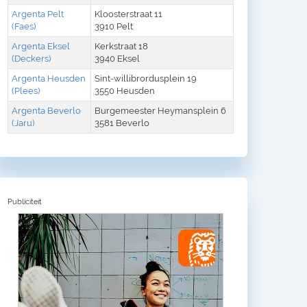
Argenta Pelt
Kloosterstraat 11
(Faes)
3910 Pelt
Argenta Eksel
Kerkstraat 18
(Deckers)
3940 Eksel
Argenta Heusden
Sint-willibrordusplein 19
(Plees)
3550 Heusden
Argenta Beverlo
Burgemeester Heymansplein 6
(Jaru)
3581 Beverlo
Publiciteit