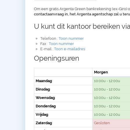
Om een gratis Argenta Green bankrekening (ex-Giro) o
contactaanvraag in, het Argenta agentschap zal u te
U kunt dit kantoor bereiken via
Telefoon :
Toon nummer
Fax :
Toon nummer
E-mail :
Toon e-mailadres
Openingsuren
Morgen
Maandag
10:00u - 12:00u
Dinsdag
10:00u - 12:00u
Woensdag
10:00u - 12:00u
Donderdag
10:00u - 12:00u
Vrijdag
10:00u - 12:00u
Zaterdag
Gesloten