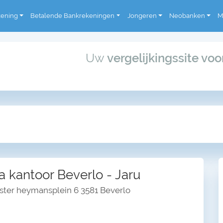
kening
Betalende Bankrekeningen
Jongeren
Neobanken
M
Uw
vergelijkingssite vo
a kantoor Beverlo - Jaru
ter heymansplein 6 3581 Beverlo