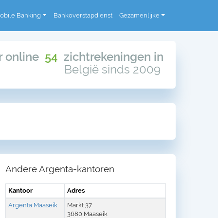
obile Banking
Bankoverstapdienst
Gezamenlijke
or online
54
zichtrekeningen in
België sinds 2009
Andere Argenta-kantoren
Kantoor
Adres
Argenta Maaseik
Markt 37
3680 Maaseik