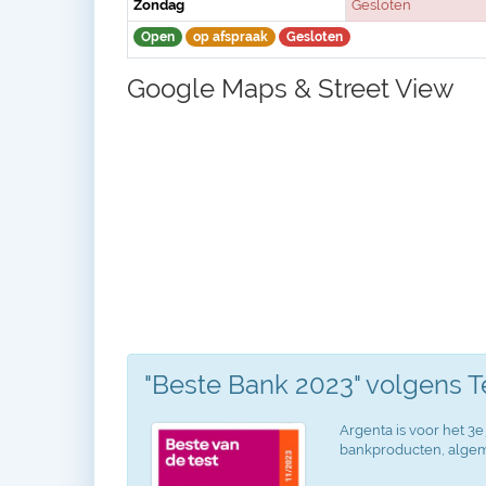
Zondag
Gesloten
Open
op afspraak
Gesloten
Google Maps & Street View
"Beste Bank 2023" volgens 
Argenta is voor het 3e 
bankproducten, algeme