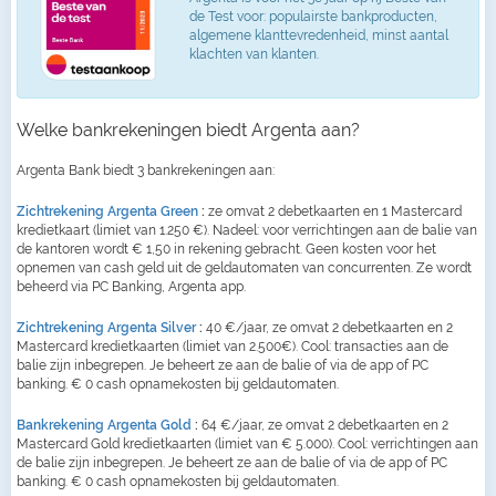
de Test voor: populairste bankproducten,
algemene klanttevredenheid, minst aantal
klachten van klanten.
Welke bankrekeningen biedt Argenta aan?
Argenta Bank biedt 3 bankrekeningen aan:
Zichtrekening Argenta Green
:
ze omvat 2 debetkaarten en 1 Mastercard
kredietkaart (limiet van 1.250 €). Nadeel: voor verrichtingen aan de balie van
de kantoren wordt € 1,50 in rekening gebracht. Geen kosten voor het
opnemen van cash geld uit de geldautomaten van concurrenten. Ze wordt
beheerd via PC Banking, Argenta app.
Zichtrekening Argenta Silver
:
40 €/jaar, ze omvat 2 debetkaarten en 2
Mastercard kredietkaarten (limiet van 2.500€). Cool: transacties aan de
balie zijn inbegrepen. Je beheert ze aan de balie of via de app of PC
banking. € 0 cash opnamekosten bij geldautomaten.
Bankrekening Argenta Gold
:
64 €/jaar, ze omvat 2 debetkaarten en 2
Mastercard Gold kredietkaarten (limiet van € 5.000). Cool: verrichtingen aan
de balie zijn inbegrepen. Je beheert ze aan de balie of via de app of PC
banking. € 0 cash opnamekosten bij geldautomaten.