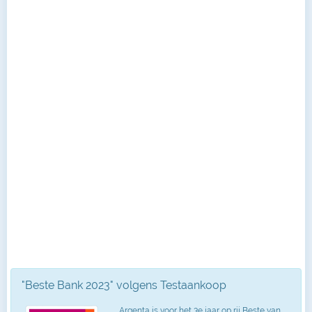
"Beste Bank 2023" volgens Testaankoop
Argenta is voor het 3e jaar op rij Beste van