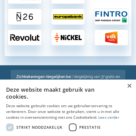
Zichtrekeningen-Vergelijken.be
| Vergelijking van 37 gratis en
betalende zichtrekeningen in België
×
Een volledig onafhankelijke vergelijking van gratis en betalende
Deze website maakt gebruik van
bankrekeningen in België
cookies.
Deze website gebruikt cookies om uw gebruikerservaring te
verbeteren. Door onze website te gebruiken, stemt u in met alle
Bekijk ook :
cookies in overeenstemming met ons Cookiebeleid.
Lees verder
Spaarrekening
STRIKT NOODZAKELIJK
PRESTATIE
Kredietkaart