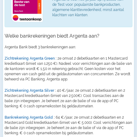
de Test voor: populairste bankproducten,
algemene klanttevredenheid, minst aantal
klachten van klanten.
Welke bankrekeningen biedt Argenta aan?
Argenta Bank biedt 3 bankrekeningen aan:
Zichtrekening Argenta Green
:
ze omvat 2 debetkaarten en 1 Mastercard
kredietkaart (limiet van 1.250 €). Nadeel: voor verrichtingen aan de balie van
de kantoren wordt € 1,50 in rekening gebracht. Geen kosten voor het
opnemen van cash geld uit de geldautomaten van concurrenten. Ze wordt
beheerd via PC Banking, Argenta app.
Zichtrekening Argenta Silver
:
40 €/jaar, ze omvat 2 debetkaarten en 2
Mastercard kredietkaarten (limiet van 2.500€). Cool: transacties aan de
balie zijn inbegrepen. Je beheert ze aan de balie of via de app of PC
banking. € 0 cash opnamekosten bij geldautomaten.
Bankrekening Argenta Gold
:
64 €/jaar, ze omvat 2 debetkaarten en 2
Mastercard Gold kredietkaarten (limiet van € 5.000). Cool: verrichtingen aan
de balie zijn inbegrepen. Je beheert ze aan de balie of via de app of PC
banking. € 0 cash opnamekosten bij geldautomaten.