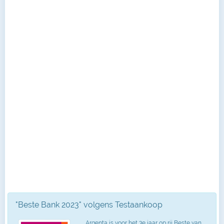
"Beste Bank 2023" volgens Testaankoop
Argenta is voor het 3e jaar op rij Beste van