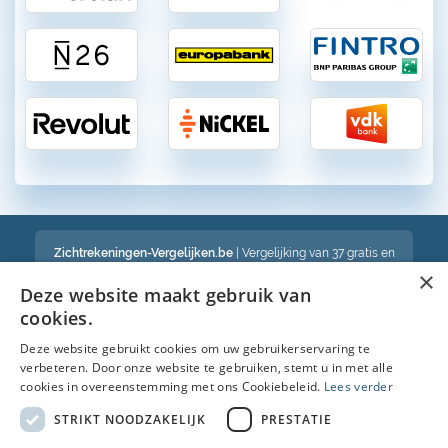
Zichtrekeningen-Vergelijken.be
| Vergelijking van 37 gratis en
betalende zichtrekeningen in België
×
Een volledig onafhankelijke vergelijking van gratis en betalende
Deze website maakt gebruik van
bankrekeningen in België
cookies.
Deze website gebruikt cookies om uw gebruikerservaring te
verbeteren. Door onze website te gebruiken, stemt u in met alle
Bekijk ook :
cookies in overeenstemming met ons Cookiebeleid.
Lees verder
Spaarrekening
STRIKT NOODZAKELIJK
PRESTATIE
Kredietkaart