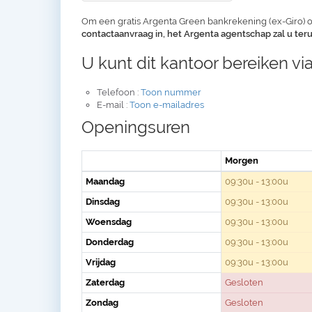
Om een gratis Argenta Green bankrekening (ex-Giro) o
contactaanvraag in, het Argenta agentschap zal u te
U kunt dit kantoor bereiken via
Telefoon :
Toon nummer
E-mail :
Toon e-mailadres
Openingsuren
Morgen
Maandag
09:30u - 13:00u
Dinsdag
09:30u - 13:00u
Woensdag
09:30u - 13:00u
Donderdag
09:30u - 13:00u
Vrijdag
09:30u - 13:00u
Zaterdag
Gesloten
Zondag
Gesloten