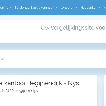
kening
Betalende Bankrekeningen
Jongeren
Neobanken
M
Uw
vergelijkingssite vo
nys
a kantoor Begijnendijk - Nys
t 8 3130 Begijnendijk