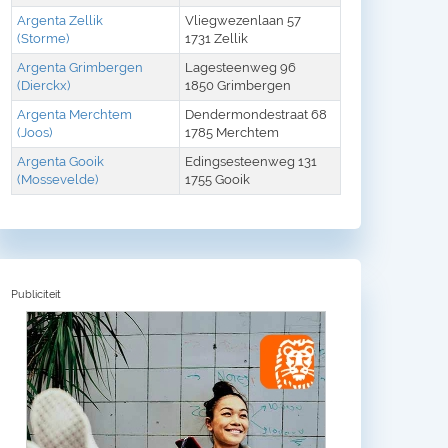
Argenta Zellik
Vliegwezenlaan 57
(Storme)
1731 Zellik
Argenta Grimbergen
Lagesteenweg 96
(Dierckx)
1850 Grimbergen
Argenta Merchtem
Dendermondestraat 68
(Joos)
1785 Merchtem
Argenta Gooik
Edingsesteenweg 131
(Mossevelde)
1755 Gooik
Publiciteit