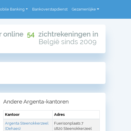
obile Banking
Bankoverstapdienst
Gezamenlijke
or online
54
zichtrekeningen in
België sinds 2009
Andere Argenta-kantoren
Kantoor
Adres
Argenta Steenokkerzeel
Fuerisonplaats 7
(Dehaes)
1820 Steenokkerzeel